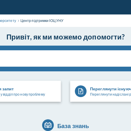
верситету
Центр підтримки ІОЦ УНУ
Привіт, як ми можемо допомогти?
и запит
Переглянути існую
у відділ про нову проблему
Переглянути надіслані 
База знань