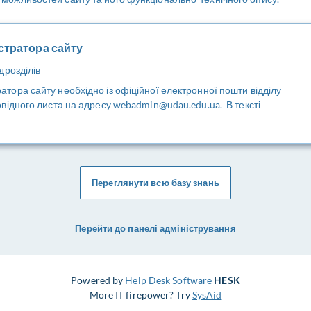
стратора сайту
дрозділів
тора сайту необхідно із офіційної електронної пошти відділу
овідного листа на адресу webadmin@udau.edu.ua. В тексті
Переглянути всю базу знань
Перейти до панелі адміністрування
Powered by
Help Desk Software
HESK
More IT firepower? Try
SysAid