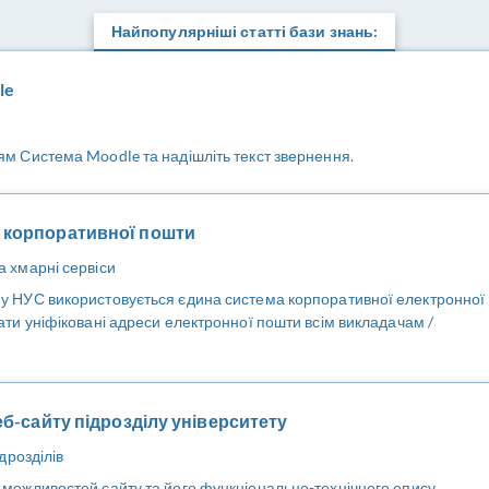
Найпопулярніші статті бази знань:
le
м Система Moodle та надішліть текст звернення.
 корпоративної пошти
 хмарні сервіси
у НУС використовується єдина система корпоративної електронної
ати уніфіковані адреси електронної пошти всім викладачам /
еб-сайту підрозділу університету
дрозділів
можливостей сайту та його функціонально-технічного опису.