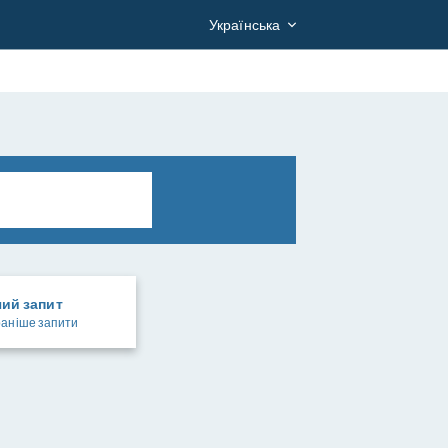
Українська
чий запит
раніше запити