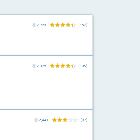
2,921
(153)
2,375
(139)
2,441
(37)