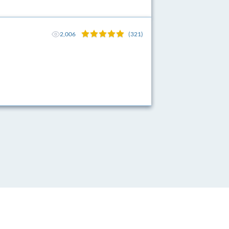
2,006
(321)