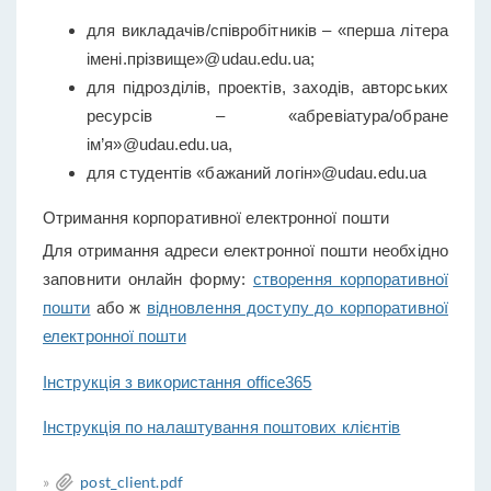
для викладачів/співробітників – «перша літера
імені.прізвище»@udau.edu.ua;
для підрозділів, проектів, заходів, авторських
ресурсів – «абревіатура/обране
ім’я»@
udau.edu.ua
,
для студентів «бажаний логін»@udau.edu.ua
Отримання корпоративної електронної пошти
Для отримання адреси електронної пошти необхідно
заповнити онлайн форму:
створення корпоративної
пошти
або ж
відновлення доступу до корпоративної
електронної пошти
Інструкція з використання office365
Інструкція по налаштування поштових клієнтів
»
post_client.pdf