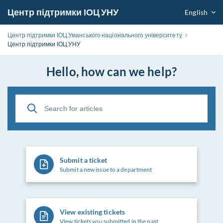
Центр підтримки ІОЦ УНУ
English
Центр підтримки ІОЦ Уманського національного університету
Центр підтримки ІОЦ УНУ
Hello, how can we help?
Submit a ticket
Submit a new issue to a department
View existing tickets
View tickets you submitted in the past